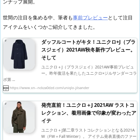
ンナップ展開。
世間の注目を集める中、筆者も
事前プレビュー
として注目
アイテムをいくつかご紹介してきました。
ダッフルコートがキタ！ユニクロ+J（プラ
スジェイ）2021AW秋冬新作プレビュー。
そして
ユニクロ＋J（プラスジェイ）2021AW事前プレビュ
ー。昨年復活を果たしたユニクロ×ジルサンダーコラ
ボ第 ...
https://www.xn--nckza0dzd.com/uniqlo-jilsander
発売直前！ユニクロ＋J 2021AW ラストコ
レクション、着用画像で印象が変わったア
イテ
ユニクロ＋J第二章ラストコレクションとなる2021A
W（FW＝Fall Winter）。 アイテム発表直後のファー