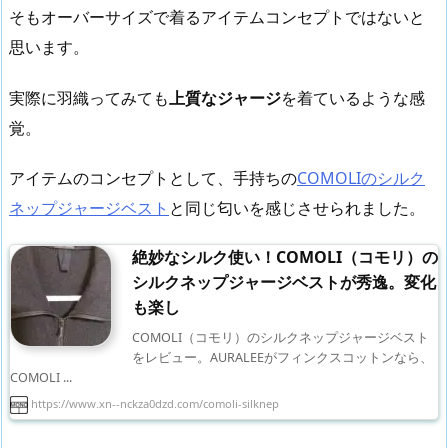
そもオーバーサイズで着るアイテムコンセプトではないと
思います。
実際に羽織ってみても
上質なジャージ
を着ているような感
覚。
アイテムのコンセプトとして、手持ちの
COMOLIのシルク
ネップジャージベスト
と同じ匂いを感じさせられました。
絶妙なシルク使い！COMOLI（コモリ）の
シルクネップジャージベストが秀逸。変化
も楽し
COMOLI（コモリ）のシルクネップジャージベスト
をレビュー。AURALEEがフィンクスコットンなら、
COMOLI ...
https://www.xn--nckza0dzd.com/comoli-silknep