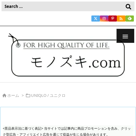


ホーム
>
UNIQLO / ユニクロ


<景品表示法に基づく表記> 当サイトでは記事内に商品プロモーションを含み、クリッ
ク型広告・アフィリエイト広告を通じて収益が生じる場合があります。