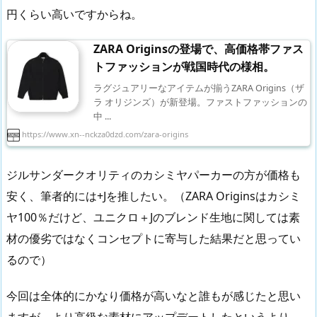
円くらい高いですからね。
ZARA Originsの登場で、高価格帯ファス
トファッションが戦国時代の様相。
ラグジュアリーなアイテムが揃うZARA Origins（ザ
ラ オリジンズ）が新登場。ファストファッションの
中 ...
https://www.xn--nckza0dzd.com/zara-origins
ジルサンダークオリティのカシミヤパーカーの方が価格も
安く、筆者的には+Jを推したい。（ZARA Originsはカシミ
ヤ100％だけど、ユニクロ＋Jのブレンド生地に関しては素
材の優劣ではなくコンセプトに寄与した結果だと思ってい
るので）
今回は全体的にかなり価格が高いなと誰もが感じたと思い
ますが、より高級な素材にアップデートしたというより