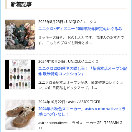
新着記事
2025年8月23日
:
UNIQLO / ユニクロ
ユニクロ×ディズニー 10周年記念限定ぬいぐるみ
ミッキー大好き。 お久しぶりです、管理人のあすきで
す。 こちらのブログも随分と放 ...
2024年10月24日
:
UNIQLO / ユニクロ
ユニクロ2024秋冬の隠し玉！『新宿本店オープン記
念 欧米特別コレクション』
ユニクロ新宿本店オープン記念「欧米特別コレクショ
ン」の注目商品をピックアップ。1 ...
2024年10月22日
:
asics / ASICS TIGER
2024年の秋色スニーカー。asics × nonnativeコラ
ボにハズレなし！
asics×nonnativeのコラボスニーカーGEL-TERRAIN G-
TX ...