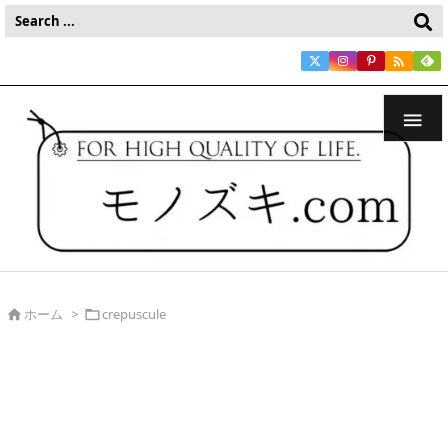


ホーム
>
crepuscule

