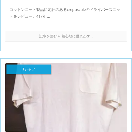
コットンニット製品に定評のあるcrepusculeのドライバーズニッ
トをレビュー。417別 ...
記事を読む
着心地に優れたcr ...
Tシャツ