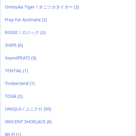
Onitsuka Tiger / オニツカタイガー
(3)
Pray For Australia
(2)
ROGIC / ロジック
(2)
SHIPS
(6)
SoundPEATS
(3)
TENTIAL
(1)
Timberland
(1)
TOGA
(2)
UNIQLO / ユニクロ
(50)
VINCENT SHOELACE
(6)
Wi-Fi
(1)