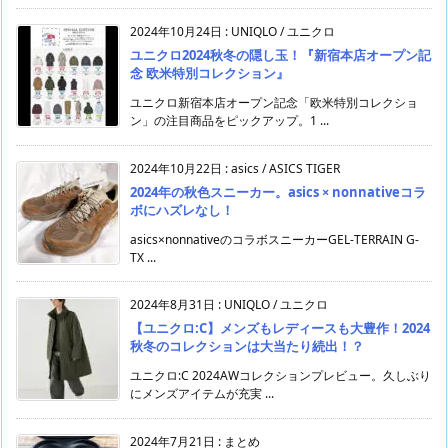
2024年10月24日
:
UNIQLO / ユニクロ
ユニクロ2024秋冬の隠し玉！『新宿本店オープン記
念 欧米特別コレクション』
ユニクロ新宿本店オープン記念「欧米特別コレクショ
ン」の注目商品をピックアップ。1 ...
2024年10月22日
:
asics / ASICS TIGER
2024年の秋色スニーカー。asics × nonnativeコラ
ボにハズレなし！
asics×nonnativeのコラボスニーカーGEL-TERRAIN G-
TX ...
2024年8月31日
:
UNIQLO / ユニクロ
【ユニクロ:C】メンズもレディースも大豊作！2024
秋冬のコレクションは大当たり続出！？
ユニクロ:C 2024AWコレクションプレビュー。久しぶり
にメンズアイテムが充実 ...
2024年7月21日
:
まとめ