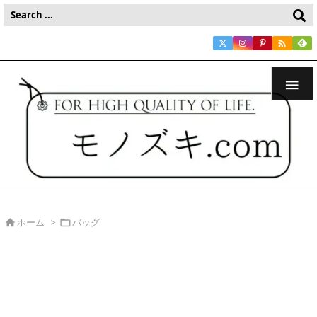


ホーム
>
バッグ

