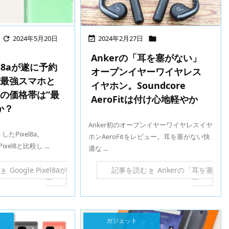
2024年5月20日
2024年2月27日



Ankerの「耳を塞がない」
xel8aが遂に予約
オープンイヤーワイヤレス
パ最強スマホと
イヤホン。Soundcore
の価格帯は”最
AeroFitは付け心地軽やか
か？
Anker初のオープンイヤーワイヤレスイヤ
たPixel8a。
ホンAeroFitをレビュー。耳を塞がない快
Pixel8と比較し ...
適な ...
む
Google Pixel8aが
記事を読む
Ankerの「耳を塞
...
...
ガジェット