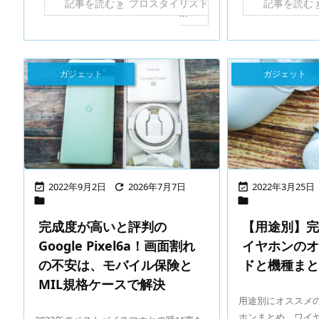
記事を読む
プロスタイリスト
記事を読む
...
ガジェット
ガジェット
2022年9月2日
2026年7月7日
2022年3月25日





完成度が高いと評判の
【用途別】
Google Pixel6a！画面割れ
イヤホンの
の不安は、モバイル保険と
ドと機種ま
MIL規格ケースで解決
用途別にオススメ
ホンまとめ。ワイ