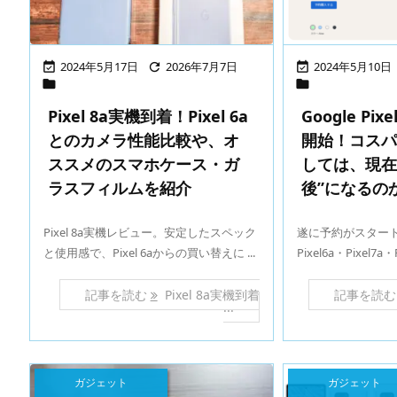
2024年5月17日
2026年7月7日
2024年5月10日





Pixel 8a実機到着！Pixel 6a
Google Pi
とのカメラ性能比較や、オ
開始！コス
ススメのスマホケース・ガ
しては、現在
ラスフィルムを紹介
後”になるの
Pixel 8a実機レビュー。安定したスペック
遂に予約がスタートし
と使用感で、Pixel 6aからの買い替えに ...
Pixel6a・Pixel7a・
記事を読む
Pixel 8a実機到着
記事を読
...
ガジェット
ガジェット