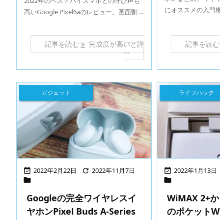
2022年のベストバイスマホとの呼び声も
にオススメの入門機 .
高いGoogle Pixel6aのレビュー。画面割 ...
記事を読む
完成度が高いと評
記事を読
...
ガジェット
ライフハック
2022年2月22日
2022年11月7日
2022年1月13日





Googleの完全ワイヤレスイ
WiMAX 2
ヤホンPixel Buds A-Series
のポケットWi