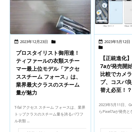
2023年12月23日
2023年5月12日




プロスタイリスト御用達！
【正統進化】Go
ティファールの衣類スチー
7aが発売開始。
マー最上位モデル「アクセ
比較でカメ
ススチーム フォース」は、
プ、コスパ
業界最大クラスのスチーム
替え必至！
量が魅力
2023年5月11日、Go
T-fal アクセス スチーム フォースは、業界
らPixel7aが発売と
トップクラスのスチーム量を誇るパワフ
ル衣類 ...