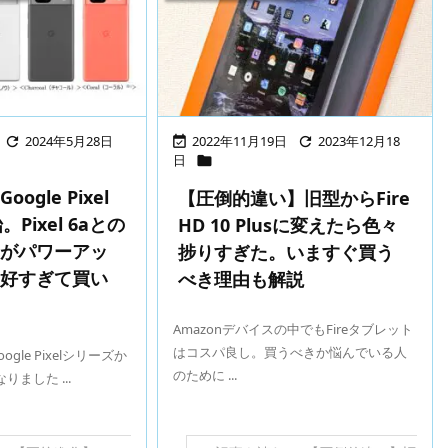
2024年5月28日
2022年11月19日
2023年12月18



日

ogle Pixel
【圧倒的違い】旧型からFire
Pixel 6aとの
HD 10 Plusに変えたら色々
ラがパワーアッ
捗りすぎた。いますぐ買う
良好すぎて買い
べき理由も解説
？
Amazonデバイスの中でもFireタブレット
はコスパ良し。買うべきか悩んでいる人
ogle Pixelシリーズか
のために ...
なりました ...