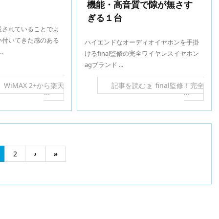
機能・高音質で隙が無さす
ぎる１台
設されていることでよ
い付いてきた感のある
ハイエンドなオーディオイヤホンを手掛
.
けるfinal監修の完全ワイヤレスイヤホン
agブランド ...
WiMAX 2+から楽天
記事を読む
final監修！完全
...
...
2
›
»