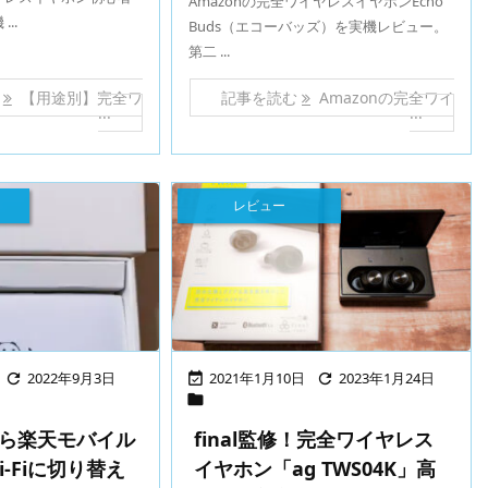
Amazonの完全ワイヤレスイヤホンEcho
..
Buds（エコーバッズ）を実機レビュー。
第二 ...
む
【用途別】完全ワ
記事を読む
Amazonの完全ワイ
...
...
レビュー
2022年9月3日
2021年1月10日
2023年1月24日




+から楽天モバイル
final監修！完全ワイヤレス
-Fiに切り替え
イヤホン「ag TWS04K」高