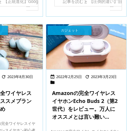
【正統進化】Goog
記事を読む
【圧倒的違い】旧
...
...
ガジェット
2023年8月30日
2022年2月25日
2023年3月23日




完全ワイヤレス
Amazonの完全ワイヤレス
オススメブラン
イヤホンEcho Buds 2（第2
とめ
世代）をレビュー。万人に
オススメとは言い難い…
の完全ワイヤレスイヤ
ヤレスイヤホン初心者