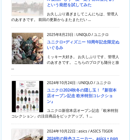
という発想を試してみた
お久しぶり過ぎましてこんにちは、管理人
のあすきです。 前回の更新からまたまただい ...
2025年8月23日
:
UNIQLO / ユニクロ
ユニクロ×ディズニー 10周年記念限定ぬ
いぐるみ
ミッキー大好き。 お久しぶりです、管理人
のあすきです。 こちらのブログも随分と放
...
2024年10月24日
:
UNIQLO / ユニクロ
ユニクロ2024秋冬の隠し玉！『新宿本
店オープン記念 欧米特別コレクショ
ン』
ユニクロ新宿本店オープン記念「欧米特別
コレクション」の注目商品をピックアップ。1 ...
2024年10月22日
:
asics / ASICS TIGER
2024年の秋色スニーカー。asics × non