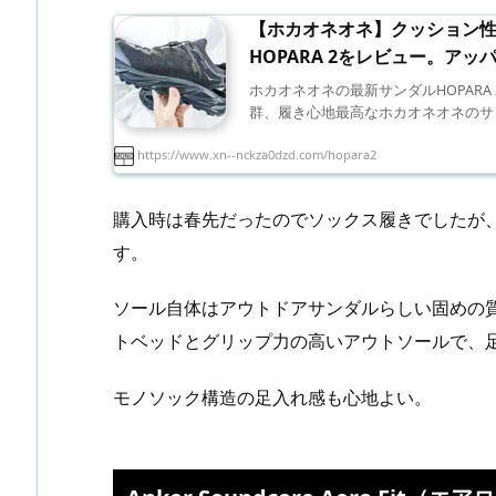
【ホカオネオネ】クッション
HOPARA 2をレビュー。アッ
ホカオネオネの最新サンダルHOPARA
群、履き心地最高なホカオネオネのサン 
https://www.xn--nckza0dzd.com/hopara2
購入時は春先だったのでソックス履きでしたが、
す。
ソール自体はアウトドアサンダルらしい固めの
トベッドとグリップ力の高いアウトソールで、
モノソック構造の足入れ感も心地よい。