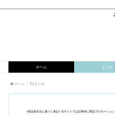
ホーム
まとめ
ホーム
>
まとめ


<景品表示法に基づく表記> 当サイトでは記事内に商品プロモーショ