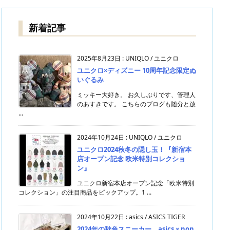
新着記事
2025年8月23日
:
UNIQLO / ユニクロ
ユニクロ×ディズニー 10周年記念限定ぬ
いぐるみ
ミッキー大好き。 お久しぶりです、管理人
のあすきです。 こちらのブログも随分と放
...
2024年10月24日
:
UNIQLO / ユニクロ
ユニクロ2024秋冬の隠し玉！『新宿本
店オープン記念 欧米特別コレクショ
ン』
ユニクロ新宿本店オープン記念「欧米特別
コレクション」の注目商品をピックアップ。1 ...
2024年10月22日
:
asics / ASICS TIGER
2024年の秋色スニーカー。asics × non