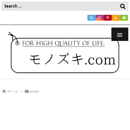


ホーム
>
asuki

