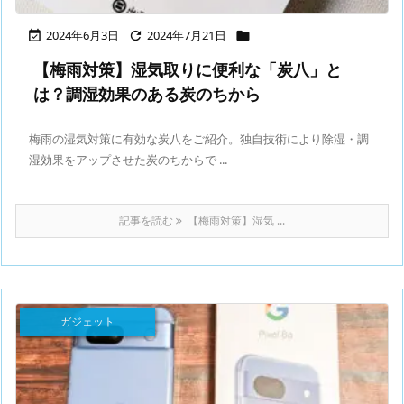
2024年6月3日
2024年7月21日



【梅雨対策】湿気取りに便利な「炭八」と
は？調湿効果のある炭のちから
梅雨の湿気対策に有効な炭八をご紹介。独自技術により除湿・調
湿効果をアップさせた炭のちからで ...
記事を読む
【梅雨対策】湿気 ...
ガジェット