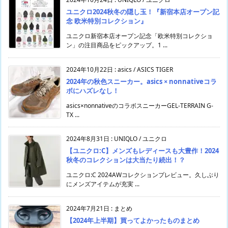
ユニクロ2024秋冬の隠し玉！『新宿本店オープン記
念 欧米特別コレクション』
ユニクロ新宿本店オープン記念「欧米特別コレクショ
ン」の注目商品をピックアップ。1 ...
2024年10月22日
:
asics / ASICS TIGER
2024年の秋色スニーカー。asics × nonnativeコラ
ボにハズレなし！
asics×nonnativeのコラボスニーカーGEL-TERRAIN G-
TX ...
2024年8月31日
:
UNIQLO / ユニクロ
【ユニクロ:C】メンズもレディースも大豊作！2024
秋冬のコレクションは大当たり続出！？
ユニクロ:C 2024AWコレクションプレビュー。久しぶり
にメンズアイテムが充実 ...
2024年7月21日
:
まとめ
【2024年上半期】買ってよかったものまとめ