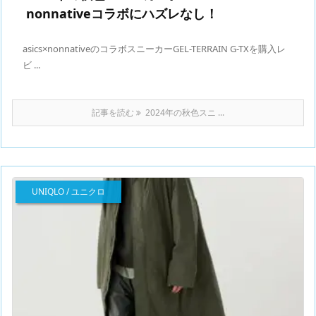
nonnativeコラボにハズレなし！
asics×nonnativeのコラボスニーカーGEL-TERRAIN G-TXを購入レ
ビ ...
記事を読む
2024年の秋色スニ ...
UNIQLO / ユニクロ