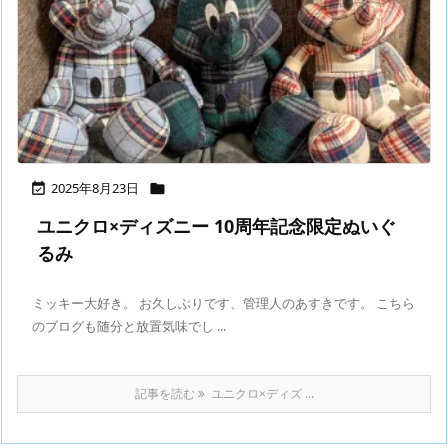
2025年8月23日


ユニクロ×ディズニー 10周年記念限定ぬいぐ
るみ
ミッキー大好き。 お久しぶりです、管理人のあすきです。 こちら
のブログも随分と放置気味でし ...
記事を読む
ユニクロ×ディズ ...