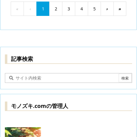
«
‹
1
2
3
4
5
›
»
記事検索
モノズキ.comの管理人