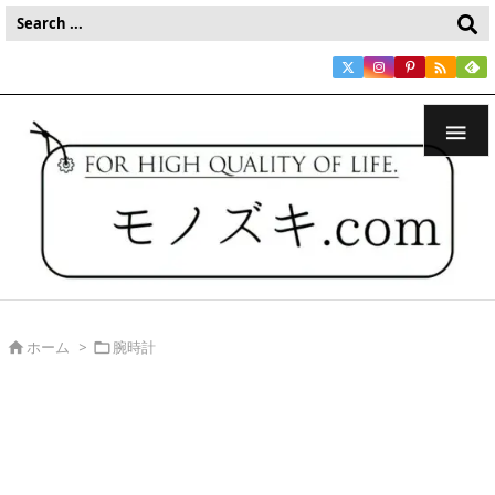


ホーム
>
腕時計

