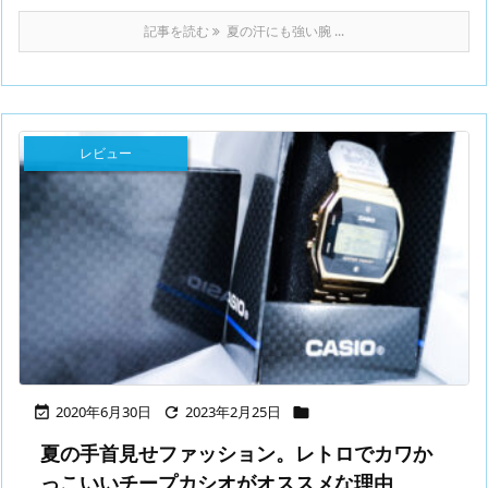
記事を読む
夏の汗にも強い腕 ...
レビュー
2020年6月30日
2023年2月25日



夏の手首見せファッション。レトロでカワか
っこいいチープカシオがオススメな理由