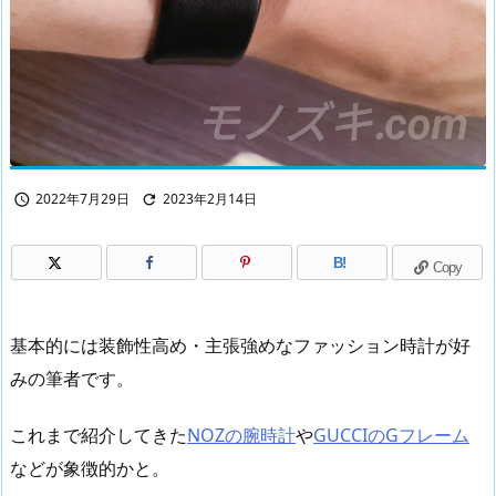
2022年7月29日
2023年2月14日


B!
Copy
基本的には装飾性高め・主張強めなファッション時計が好
みの筆者です。
これまで紹介してきた
NOZの腕時計
や
GUCCIのGフレーム
などが象徴的かと。