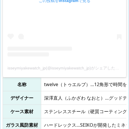
この投稿をInstagramで見る
isseymiyakewatch_jp(@isseymiyakewatch_jp)がシェアした投稿
名称
twelve（トゥエルブ）…12角形で時間を
デザイナー
深澤直人（ふかざわ なおと）…グッドデ
ケース素材
ステンレススチール（硬質コーティング
ガラス風防素材
ハードレックス…SEIKOが開発したミネ