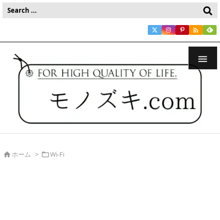


ホーム
>
Wi-Fi

