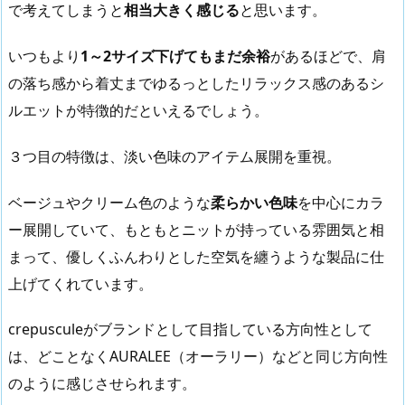
で考えてしまうと
相当大きく感じる
と思います。
いつもより
1～2サイズ下げてもまだ余裕
があるほどで、肩
の落ち感から着丈までゆるっとしたリラックス感のあるシ
ルエットが特徴的だといえるでしょう。
３つ目の特徴は、淡い色味のアイテム展開を重視。
ベージュやクリーム色のような
柔らかい色味
を中心にカラ
ー展開していて、もともとニットが持っている雰囲気と相
まって、優しくふんわりとした空気を纏うような製品に仕
上げてくれています。
crepusculeがブランドとして目指している方向性として
は、どことなくAURALEE（オーラリー）などと同じ方向性
のように感じさせられます。