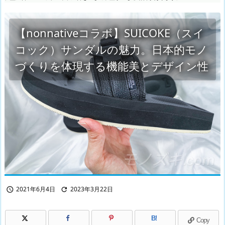
【nonnativeコラボ】SUICOKE（スイ
コック）サンダルの魅力。日本的モノ
づくりを体現する機能美とデザイン性
2021年6月4日
2023年3月22日


B!
Copy