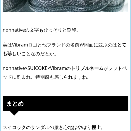
nonnativeの文字もひっそりと刻印。
実はVibramロゴと他ブランドの名前が同面に並ぶのは
とて
も珍しい
ことなのだとか。
nonnative×SUICOKE×Vibramの
トリプルネーム
がフットベ
ッドに刻まれ、特別感も感じられますね。
まとめ
スイコックのサンダルの履き心地はやはり
極上
。