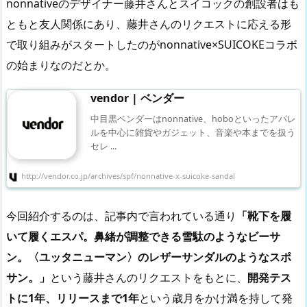
nonnativeのデザイナー藤井さんとスイコックの創設者はも
ともと友人関係にあり、藤井さんのリクエストに応える形
で取り組みがスタートしたのがnonnative×SUICOKEコラボ
の始まりなのだとか。
vendor | ベンダー
中目黒ベンダーはnonnative、hoboといったアパレ
ルを中心に雑貨やガジェット、音楽や本までを扱う
セレ ...
http://vendor.co.jp/archives/spf/nonnative-x-suicoke-sandal
今回紹介するのは、記事内で言われている通り
「靴下を履
いて履くエスパ。鼻緒が調整できる雪駄のようなビーサ
ン。〈ユッタニューマン〉のレザーサンダルのようなスポ
サン。」
という藤井さんのリクエストをもとに、
開発テス
トに1年、リリースまで1年
という歳月をかけ満を持して発