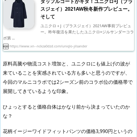
ダッフルコートがキタ！ユニクロ+J（プラ
スジェイ）2021AW秋冬新作プレビュー。
そして
ユニクロ＋J（プラスジェイ）2021AW事前プレビュ
ー。昨年復活を果たしたユニクロ×ジルサンダーコラ
ボ第 ...
https://www.xn--nckza0dzd.com/uniqlo-jilsander
原料高騰や物流コスト増加と、ユニクロにも値上げの波が
来ていることを実感されている方も多いと思うのですが、
今回のマルニコラボでは2シーズン前のコラボ位の価格帯で
展開してきているような印象。
ひょっとすると価格自体はかなり前から決まっていたのか
な？
花柄イージーワイドフィットパンツの価格3,990円というの