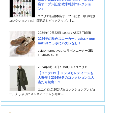
店オープン記念 欧米特別コレクショ
ン』
ユニクロ新宿本店オープン記念「欧米特別
コレクション」の注目商品をピックアップ。1 ...
2024年10月22日
:
asics / ASICS TIGER
2024年の秋色スニーカー。asics × non
nativeコラボにハズレなし！
asics×nonnativeのコラボスニーカーGEL-
TERRAIN G-TX ...
2024年8月31日
:
UNIQLO / ユニクロ
【ユニクロ:C】メンズもレディースも
大豊作！2024秋冬のコレクションは大
当たり続出！？
ユニクロ:C 2024AWコレクションプレビュ
ー。久しぶりにメンズアイテムが充実 ...