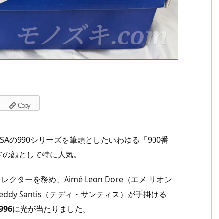
Copy
n USAの990シリーズを筆頭としたいわゆる「900番
ドの顔として特に人気。
クターを務め、Aimé Leon Dore（エメ リオン
dy Santis（テディ・サンティス）が手掛ける
996
に光が当たりました。