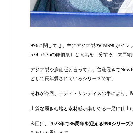
996に関しては、主にアジア製のCM996がイ
574（576の廉価版）と人気を二分する二大巨
アジア製や廉価版と言っても、普段履きでNewB
として長年愛されているシリーズです。
それが今回、テディ・サンティスの手により、
上質な履き心地と素材感が楽しめる一足に仕上
今回は、2023年で
35周年を迎える990シリーズ
みたいと思います。