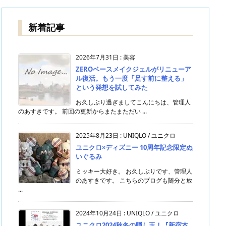
新着記事
2026年7月31日
:
美容
ZEROベースメイクジェルがリニューア
ル復活。もう一度「足す前に整える」
という発想を試してみた
お久しぶり過ぎましてこんにちは、管理人
のあすきです。 前回の更新からまたまただい ...
2025年8月23日
:
UNIQLO / ユニクロ
ユニクロ×ディズニー 10周年記念限定ぬ
いぐるみ
ミッキー大好き。 お久しぶりです、管理人
のあすきです。 こちらのブログも随分と放
...
2024年10月24日
:
UNIQLO / ユニクロ
ユニクロ2024秋冬の隠し玉！『新宿本