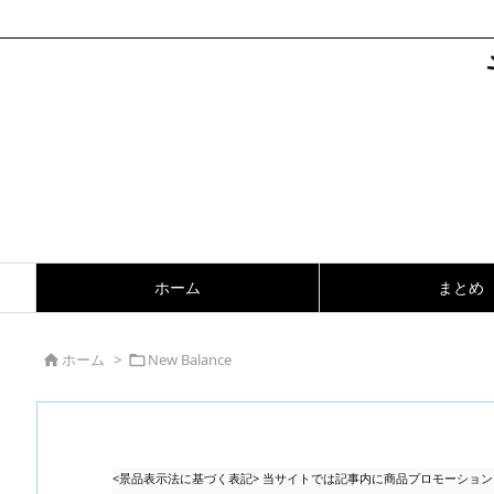
ホーム
まとめ
ホーム
>
New Balance


<景品表示法に基づく表記> 当サイトでは記事内に商品プロモーショ