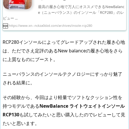
最高の履き心地で万人にオススメできるNewBalanc
e（ニューバランス）のインソール「RCP280」のレ
ビュー ...
https://www.xn--nckza0dzd.com/archives/insole-rcp280
RCP280インソールによってグレードアップされた履き心地
は、ただでさえ定評のあるNew balanceの履き心地をさら
に上質なものにブースト。
ニューバランスのインソールテクノロジーにすっかり魅了
される結果に。
その経験から、今回はより軽量でソフトなクッション性を
持つモデルである
NewBalance ライトウェイトインソール
RCP130
も試してみたいと思い購入したのでレビューして見
たいと思います。