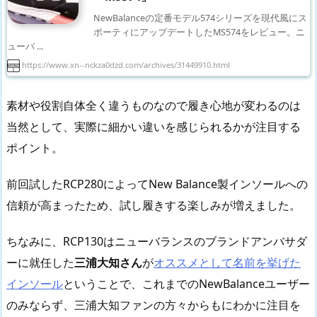
NewBalanceの定番モデル574シリーズを現代風にス
ポーティにアップデートしたMS574をレビュー。ニ
ューバ ...
https://www.xn--nckza0dzd.com/archives/31449910.html
素材や役割自体全く違うものなので履き心地が変わるのは
当然として、実際に細かい違いを感じられるかが注目する
ポイント。
前回試したRCP280によってNew Balance製インソールへの
信頼が高まったため、試し履きする楽しみが増えました。
ちなみに、RCP130はニューバランスのブランドアンバサダ
ーに就任した
三浦大知さん
が
オススメとして名前を挙げた
インソール
ということで、これまでのNewBalanceユーザー
のみならず、三浦大知ファンの方々からもにわかに注目を