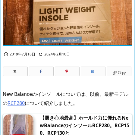
2019年7月18日
2024年2月10日


B!
Copy
New Balanceのインソールについては、以前、最新モデル
の
RCP280
について紹介しました。
【履き心地最高】ホールド力に優れるNe
wBalanceのインソールRCP280。RCP15
0、RCP130と