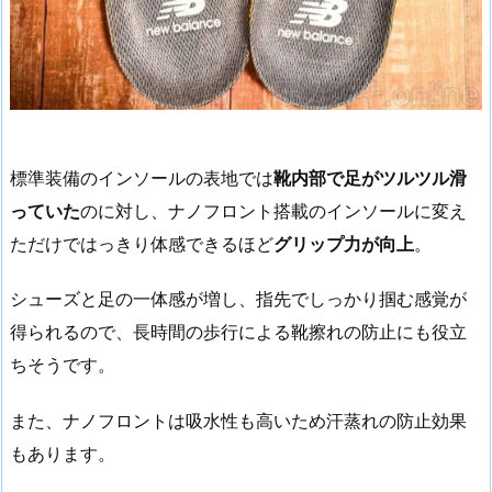
標準装備のインソールの表地では
靴内部で足がツルツル滑
っていた
のに対し、ナノフロント搭載のインソールに変え
ただけではっきり体感できるほど
グリップ力が向上
。
シューズと足の一体感が増し、指先でしっかり掴む感覚が
得られるので、長時間の歩行による靴擦れの防止にも役立
ちそうです。
また、ナノフロントは吸水性も高いため汗蒸れの防止効果
もあります。