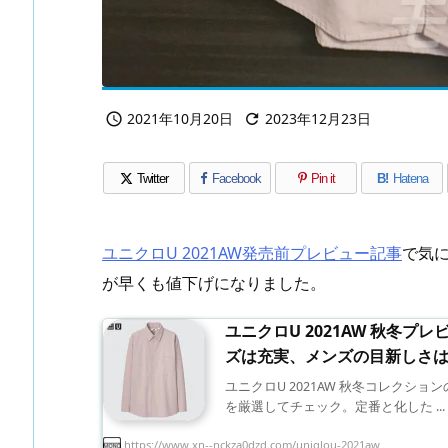
2021年10月20日
2023年12月23日


Twitter
Facebook
Pin it
B!
Hatena
ユニクロU 2021AW発売前プレビュー記事
で気
が早くも値下げになりました。
ユニクロU 2021AW 秋冬プ
ズは充実、メンズの目新しさ
ユニクロU 2021AW 秋冬コレクシ
を厳選してチェック。定番と化した ...
https://www.xn--nckza0dzd.com/uniqlou-2021aw