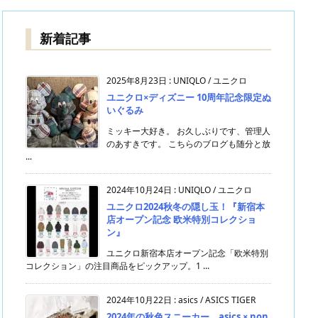
新着記事
2025年8月23日
:
UNIQLO / ユニクロ
ユニクロ×ディズニー 10周年記念限定ぬ
いぐるみ
ミッキー大好き。 お久しぶりです、管理人
のあすきです。 こちらのブログも随分と放
...
2024年10月24日
:
UNIQLO / ユニクロ
ユニクロ2024秋冬の隠し玉！『新宿本
店オープン記念 欧米特別コレクショ
ン』
ユニクロ新宿本店オープン記念「欧米特別
コレクション」の注目商品をピックアップ。1 ...
2024年10月22日
:
asics / ASICS TIGER
2024年の秋色スニーカー。asics × non