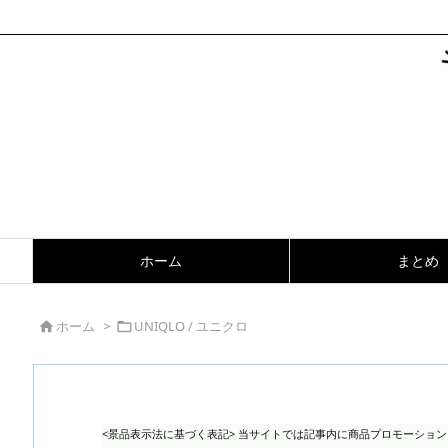
ホーム
まとめ
ホーム
>
UNIQLO / ユニクロ


<景品表示法に基づく表記> 当サイトでは記事内に商品プロモーショ