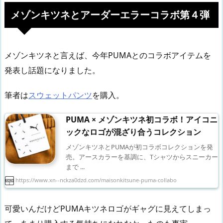
メゾンキツネとアーダーエラーコラボ第４弾
メゾンキツネと言えば、今年PUMAとのコラボアイテムを
発表し話題になりました。
筆者は
スウェットパンツ
を購入。
PUMA × メゾンキツネ初コラボ！アイコニ
ックなロゴが混ざり合うコレクション
メゾンキツネとPUMAが初コラボコレクションを発
売。アースカラーを基調に、Tシャツからスニーカー
まで ...
https://www.xn--nckza0dzd.com/maisonkitsune-puma-collabo
可愛いんだけどPUMAキツネロゴがギャグに見えてしまっ