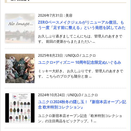
2026年7月31日
:
美容
ZEROベースメイクジェルがリニューアル復活。も
う一度「足す前に整える」という発想を試してみた
お久しぶり過ぎましてこんにちは、管理人のあすきで
す。 前回の更新からまたまただい ...
2025年8月23日
:
UNIQLO / ユニクロ
ユニクロ×ディズニー 10周年記念限定ぬいぐるみ
ミッキー大好き。 お久しぶりです、管理人のあすきで
す。 こちらのブログも随分と放 ...
2024年10月24日
:
UNIQLO / ユニクロ
ユニクロ2024秋冬の隠し玉！『新宿本店オープン記
念 欧米特別コレクション』
ユニクロ新宿本店オープン記念「欧米特別コレクショ
ン」の注目商品をピックアップ。1 ...