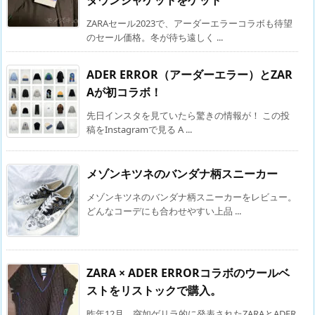
ダウンジャケットをゲット
ZARAセール2023で、アーダーエラーコラボも待望
のセール価格。冬が待ち遠しく ...
ADER ERROR（アーダーエラー）とZAR
Aが初コラボ！
先日インスタを見ていたら驚きの情報が！ この投
稿をInstagramで見る A ...
メゾンキツネのバンダナ柄スニーカー
メゾンキツネのバンダナ柄スニーカーをレビュー。
どんなコーデにも合わせやすい上品 ...
ZARA × ADER ERRORコラボのウールベ
ストをリストックで購入。
昨年12月、突如ゲリラ的に発表されたZARAとADER