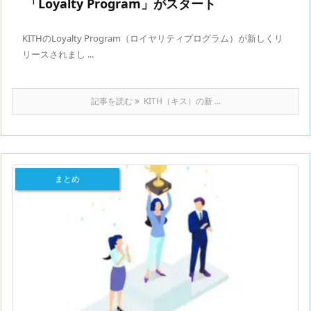
「Loyalty Program」がスタート
KITHのLoyalty Program（ロイヤリティプログラム）が新しくリ
リースされまし ...
記事を読む
KITH（キス）の新 ...
まとめ