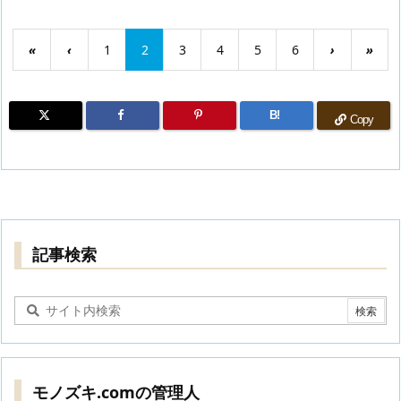
«
‹
1
2
3
4
5
6
›
»
B!
Copy
記事検索
モノズキ.comの管理人