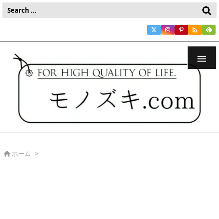


ホーム
>
