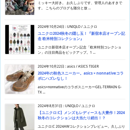
ミッキー大好き。 お久しぶりです、管理人のあすきで
す。 こちらのブログも随分と放 ...
2024年10月24日
:
UNIQLO / ユニクロ
ユニクロ2024秋冬の隠し玉！『新宿本店オープン記
念 欧米特別コレクション』
ユニクロ新宿本店オープン記念「欧米特別コレクショ
ン」の注目商品をピックアップ。1 ...
2024年10月22日
:
asics / ASICS TIGER
2024年の秋色スニーカー。asics × nonnativeコラ
ボにハズレなし！
asics×nonnativeのコラボスニーカーGEL-TERRAIN G-
TX ...
2024年8月31日
:
UNIQLO / ユニクロ
【ユニクロ:C】メンズもレディースも大豊作！2024
秋冬のコレクションは大当たり続出！？
ユニクロ:C 2024AWコレクションプレビュー。久しぶり