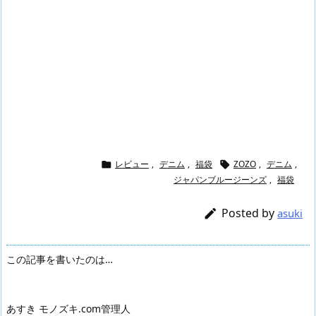
レビュー
,
デニム
,
福袋
ZOZO
,
デニム
,


ジャパンブルージーンズ
,
福袋
Posted by

asuki
この記事を書いたのは…
あすき モノズキ.com管理人