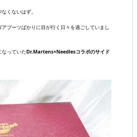
少なくないはず。
ゴアブーツばかりに目が行く日々を過ごしていまし
になっていた
Dr.Martens×Needlesコラボのサイド