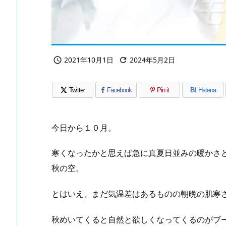
2021年10月1日
2024年5月2日


Twitter
Facebook
Pin it
B!
Hatena
今日から１０月。
寒くなったかと思えば急に真夏日並みの暖かさ
秋の空。
とはいえ、まだ気温差はあるものの朝晩の肌寒
秋めいてくると自然と欲しくなってくるのがブ