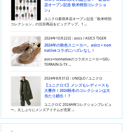
店オープン記念 欧米特別コレクショ
ン』
ユニクロ新宿本店オープン記念「欧米特別
コレクション」の注目商品をピックアップ。1 ...
2024年10月22日
:
asics / ASICS TIGER
2024年の秋色スニーカー。asics × non
nativeコラボにハズレなし！
asics×nonnativeのコラボスニーカーGEL-
TERRAIN G-TX ...
2024年8月31日
:
UNIQLO / ユニクロ
【ユニクロ:C】メンズもレディースも
大豊作！2024秋冬のコレクションは大
当たり続出！？
ユニクロ:C 2024AWコレクションプレビュ
ー。久しぶりにメンズアイテムが充実 ...