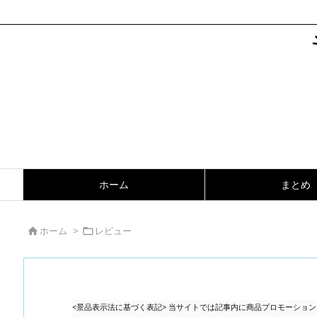
ホーム
まとめ
ホーム
>
レビュー


<景品表示法に基づく表記> 当サイトでは記事内に商品プロモーショ