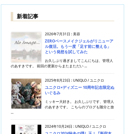
新着記事
2026年7月31日
:
美容
ZEROベースメイクジェルがリニューア
ル復活。もう一度「足す前に整える」
という発想を試してみた
お久しぶり過ぎましてこんにちは、管理人
のあすきです。 前回の更新からまたまただい ...
2025年8月23日
:
UNIQLO / ユニクロ
ユニクロ×ディズニー 10周年記念限定ぬ
いぐるみ
ミッキー大好き。 お久しぶりです、管理人
のあすきです。 こちらのブログも随分と放
...
2024年10月24日
:
UNIQLO / ユニクロ
ユニクロ2024秋冬の隠し玉！『新宿本