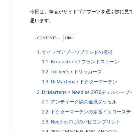
今回は、筆者がサイドゴアブーツを選ぶ際に見
思います。
～CONTENTS～
1.
サイドゴアブーツブランドの候補
1.1.
Brundstone / ブランドストーン
1.2.
Tricker’s / トリッカーズ
1.3.
Dr.Martens / ドクターマーチン
2.
Dr.Martens × Needles 2976チェルシー
2.1.
アンティーク調の金属タッセル
2.2.
ドクターマーチンの定番イエローステ
2.3.
Needlesロゴのパピヨンプリント
2.4.
随所にMADE IN ENGLANDの証