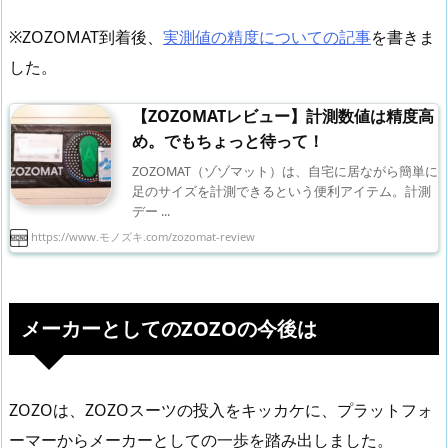
※ZOZOMAT到着後、
実測値の精度についての記事
を書きま
した。
【ZOZOMATレビュー】計測数値は精度高
め。でもちょっと待って！
ZOZOMAT（ゾゾマット）は、自宅に居ながら簡単に
足のサイズを計測できるという便利アイテム。計測
デー ...
https://www.モノズキ.com/zozomat-review
メーカーとしてのZOZOの今後は
ZOZOは、ZOZOスーツの投入をキッカケに、プラットフォ
ーマーからメーカーとしての一歩を踏み出しました。