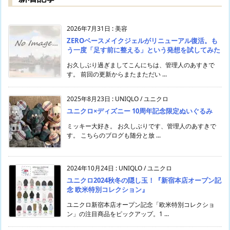
2026年7月31日
:
美容
ZEROベースメイクジェルがリニューアル復活。も
う一度「足す前に整える」という発想を試してみた
お久しぶり過ぎましてこんにちは、管理人のあすきで
す。 前回の更新からまたまただい ...
2025年8月23日
:
UNIQLO / ユニクロ
ユニクロ×ディズニー 10周年記念限定ぬいぐるみ
ミッキー大好き。 お久しぶりです、管理人のあすきで
す。 こちらのブログも随分と放 ...
2024年10月24日
:
UNIQLO / ユニクロ
ユニクロ2024秋冬の隠し玉！『新宿本店オープン記
念 欧米特別コレクション』
ユニクロ新宿本店オープン記念「欧米特別コレクショ
ン」の注目商品をピックアップ。1 ...