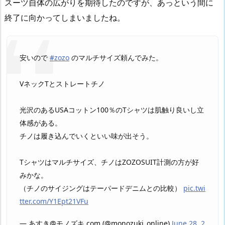
スーツ自体の広がりを期待したのですが、あっという間に
終了に向かってしまいましたね。
安いので
#zozo
のマルチサイズ頼んでみた。
VネックTとストレートチノ
光沢のあるUSAコットン100％のTシャツは肌触り良いし立
体感がある。
チノは履き込んでいくといい味が出そう。
Tシャツはマルチサイズ、チノはZOZOSUIT計測の方が好
みかな。
（チノのサイジングはテーパードデニムとの比較）
pic.twi
tter.com/Y1Ept21VFu
— あすき@モノズキ.com (@monozuki_online)
June 28, 2