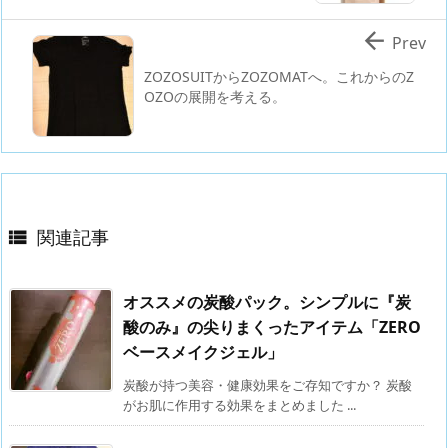

Prev
ZOZOSUITからZOZOMATへ。これからのZ
OZOの展開を考える。
関連記事

オススメの炭酸パック。シンプルに『炭
酸のみ』の尖りまくったアイテム「ZERO
ベースメイクジェル」
炭酸が持つ美容・健康効果をご存知ですか？ 炭酸
がお肌に作用する効果をまとめました ...