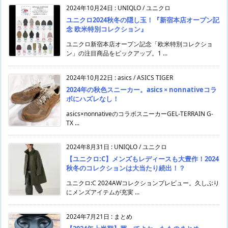
2024年10月24日
:
UNIQLO / ユニクロ
ユニクロ2024秋冬の隠し玉！『新宿本店オープン記
念 欧米特別コレクション』
ユニクロ新宿本店オープン記念「欧米特別コレクショ
ン」の注目商品をピックアップ。1 ...
2024年10月22日
:
asics / ASICS TIGER
2024年の秋色スニーカー。asics × nonnativeコラ
ボにハズレなし！
asics×nonnativeのコラボスニーカーGEL-TERRAIN G-
TX ...
2024年8月31日
:
UNIQLO / ユニクロ
【ユニクロ:C】メンズもレディースも大豊作！2024
秋冬のコレクションは大当たり続出！？
ユニクロ:C 2024AWコレクションプレビュー。久しぶり
にメンズアイテムが充実 ...
2024年7月21日
:
まとめ