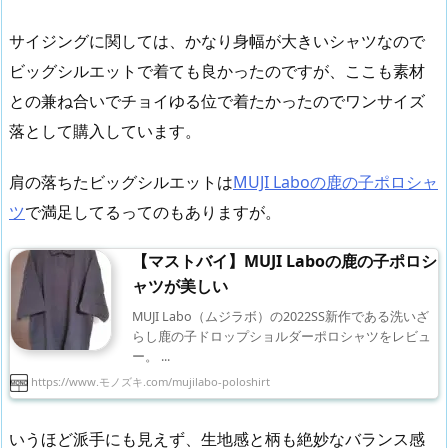
サイジングに関しては、かなり身幅が大きいシャツなので
ビッグシルエットで着ても良かったのですが、ここも素材
との兼ね合いでチョイゆる位で着たかったのでワンサイズ
落として購入しています。
肩の落ちたビッグシルエットは
MUJI Laboの鹿の子ポロシャ
ツ
で満足してるってのもありますが。
【マストバイ】MUJI Laboの鹿の子ポロシ
ャツが美しい
MUJI Labo（ムジラボ）の2022SS新作である洗いざ
らし鹿の子ドロップショルダーポロシャツをレビュ
ー。 ...
https://www.モノズキ.com/mujilabo-poloshirt
いうほど派手にも見えず、生地感と柄も絶妙なバランス感