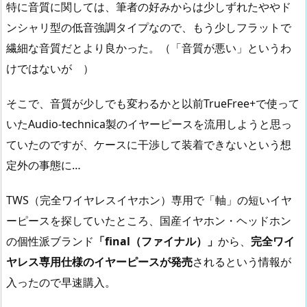
特に音質に関しては、筆者の好みからは少しずれたややド
ンシャリ型の低音強調タイプなので、もう少しフラットで
繊細な音質だとより良かった。（「音質が悪い」というわ
けではないが ）
そこで、音質が少しでも変わるかと以前TrueFree+で使って
いたAudio-technica製のイヤーピースを流用しようと思っ
ていたのですが、ケースに干渉して装着できないという想
定外の事態に…
TWS（完全ワイヤレスイヤホン）専用で「軸」の短いイヤ
ーピースを探していたところ、国産イヤホン・ヘッドホン
の個性派ブランド
「final（ファイナル）」
から、
完全ワイ
ヤレス専用仕様のイヤーピースが発売
されるという情報が
入ったので早速購入。