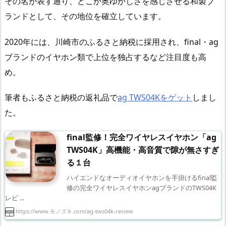
その名が表す通り、どこか奥ゆかしさを感じさせる和製ブ
ランドとして、その地位を確立しています。
2020年には、川崎市のふるさと納税に採用され、final・ag
ブランドのイヤホン類で上位を独占するなど注目度も高
め。
筆者もふるさと納税の返礼品で
ag TWS04Kをゲット
しまし
た。
final監修！完全ワイヤレスイヤホン「ag
TWS04K」高機能・高音質で隙が無さすぎ
る１台
ハイエンドなオーディオイヤホンを手掛けるfinal監
修の完全ワイヤレスイヤホンagブランドのTWS04K
レビ ...
https://www.モノズキ.com/ag-tws04k-review