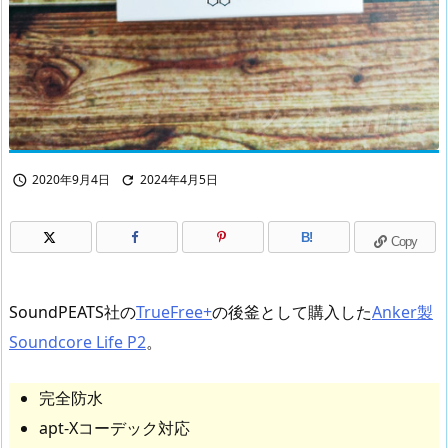
2020年9月4日
2024年4月5日


B!
Copy
SoundPEATS社の
TrueFree+
の後釜として購入した
Anker製
Soundcore Life P2
。
完全防水
apt-Xコーデック対応