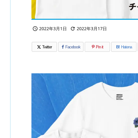
2022年3月1日
2022年3月17日


Twitter
Facebook
Pin it
B!
Hatena