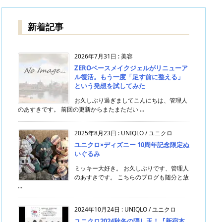
新着記事
2026年7月31日
:
美容
ZEROベースメイクジェルがリニューア
ル復活。もう一度「足す前に整える」
という発想を試してみた
お久しぶり過ぎましてこんにちは、管理人
のあすきです。 前回の更新からまたまただい ...
2025年8月23日
:
UNIQLO / ユニクロ
ユニクロ×ディズニー 10周年記念限定ぬ
いぐるみ
ミッキー大好き。 お久しぶりです、管理人
のあすきです。 こちらのブログも随分と放
...
2024年10月24日
:
UNIQLO / ユニクロ
ユニクロ2024秋冬の隠し玉！『新宿本