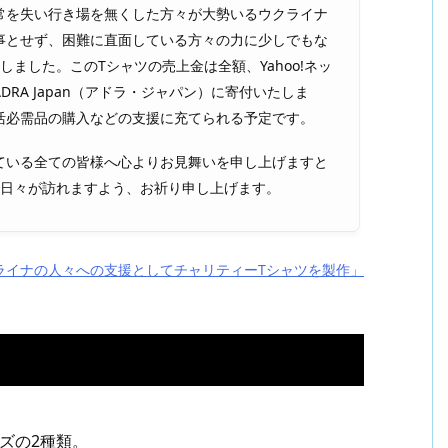
常を失い行き場を無くした方々が大勢いるウクライナ
事とせず、困難に直面している方々の力に少しでもな
ました。このTシャツの売上金は全額、Yahoo!ネッ
RA Japan（アドラ・ジャパン）に寄付いたしま
活必需品の購入などの支援に充てられる予定です。
ている全ての皆様へ心よりお見舞いを申し上げますと
な日々が訪れますよう、お祈り申し上げます。
クライナの人々への支援としてチャリティーTシャツを製作」
ズの2種類。