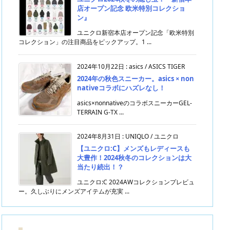
店オープン記念 欧米特別コレクショ
ン』
ユニクロ新宿本店オープン記念「欧米特別
コレクション」の注目商品をピックアップ。1 ...
2024年10月22日
:
asics / ASICS TIGER
2024年の秋色スニーカー。asics × non
nativeコラボにハズレなし！
asics×nonnativeのコラボスニーカーGEL-
TERRAIN G-TX ...
2024年8月31日
:
UNIQLO / ユニクロ
【ユニクロ:C】メンズもレディースも
大豊作！2024秋冬のコレクションは大
当たり続出！？
ユニクロ:C 2024AWコレクションプレビュ
ー。久しぶりにメンズアイテムが充実 ...