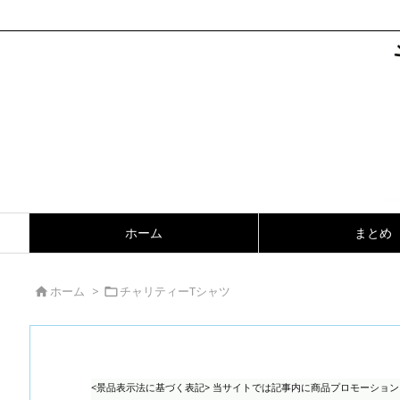
ホーム
まとめ
ホーム
>
チャリティーTシャツ


<景品表示法に基づく表記> 当サイトでは記事内に商品プロモーショ