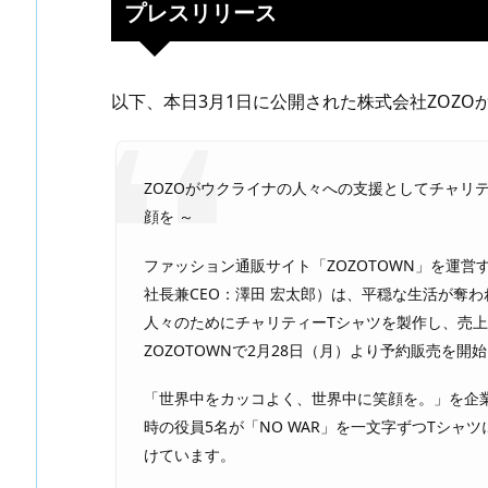
プレスリリース
以下、本日3月1日に公開された株式会社ZOZO
ZOZOがウクライナの人々への支援としてチャリテ
顔を ～
ファッション通販サイト「ZOZOTOWN」を運営
社長兼CEO：澤田 宏太郎）は、平穏な生活が奪
人々のためにチャリティーTシャツを製作し、売上
ZOZOTOWNで2月28日（月）より予約販売を開
「世界中をカッコよく、世界中に笑顔を。」を企業
時の役員5名が「NO WAR」を一文字ずつTシ
けています。