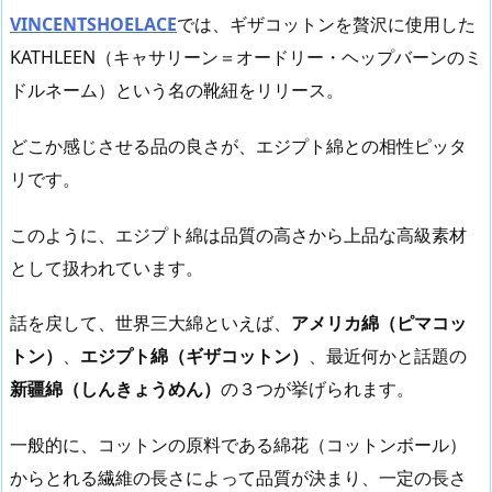
VINCENTSHOELACE
では、ギザコットンを贅沢に使用した
KATHLEEN（キャサリーン＝オードリー・ヘップバーンのミ
ドルネーム）という名の靴紐をリリース。
どこか感じさせる品の良さが、エジプト綿との相性ピッタ
リです。
このように、エジプト綿は品質の高さから上品な高級素材
として扱われています。
話を戻して、世界三大綿といえば、
アメリカ綿（ピマコッ
トン）
、
エジプト綿（ギザコットン）
、最近何かと話題の
新疆綿（しんきょうめん）
の３つが挙げられます。
一般的に、コットンの原料である綿花（コットンボール）
からとれる繊維の長さによって品質が決まり、一定の長さ