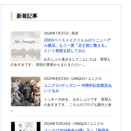
新着記事
2026年7月31日
:
美容
ZEROベースメイクジェルがリニューア
ル復活。もう一度「足す前に整える」
という発想を試してみた
お久しぶり過ぎましてこんにちは、管理人
のあすきです。 前回の更新からまたまただい ...
2025年8月23日
:
UNIQLO / ユニクロ
ユニクロ×ディズニー 10周年記念限定ぬ
いぐるみ
ミッキー大好き。 お久しぶりです、管理人
のあすきです。 こちらのブログも随分と放
...
2024年10月24日
:
UNIQLO / ユニクロ
ユニクロ2024秋冬の隠し玉！『新宿本