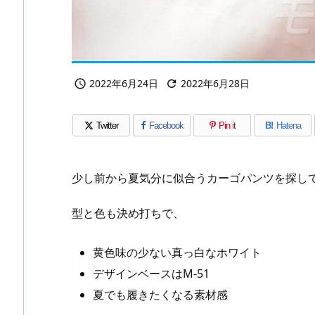
2022年6月24日
2022年6月28日


Twitter
Facebook
Pin it
B!
Hatena
少し前から夏気分に似合うカーゴパンツを探し
型と色も決め打ちで、
黄色味の少ない真っ白なホワイト
デザインベースはM-51
夏でも履きたくなる素材感