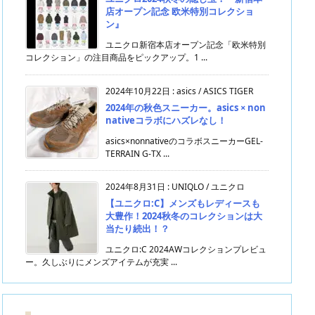
店オープン記念 欧米特別コレクショ
ン』
ユニクロ新宿本店オープン記念「欧米特別
コレクション」の注目商品をピックアップ。1 ...
2024年10月22日
:
asics / ASICS TIGER
2024年の秋色スニーカー。asics × non
nativeコラボにハズレなし！
asics×nonnativeのコラボスニーカーGEL-
TERRAIN G-TX ...
2024年8月31日
:
UNIQLO / ユニクロ
【ユニクロ:C】メンズもレディースも
大豊作！2024秋冬のコレクションは大
当たり続出！？
ユニクロ:C 2024AWコレクションプレビュ
ー。久しぶりにメンズアイテムが充実 ...