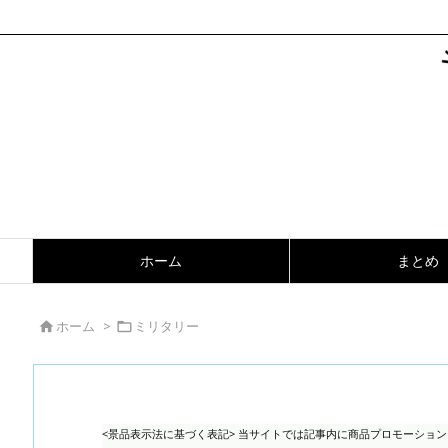
ホーム
まとめ
ホーム
>
ミリタリー


<景品表示法に基づく表記> 当サイトでは記事内に商品プロモーショ