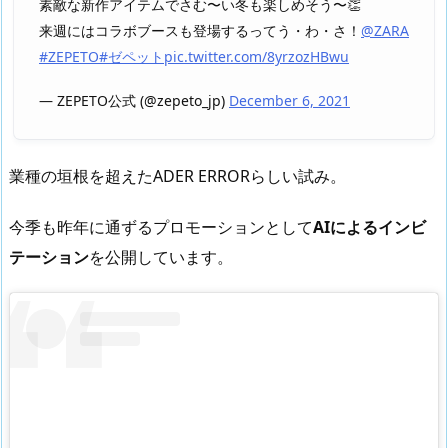
素敵な新作アイテムでさむ〜い冬も楽しめそう〜👏
来週にはコラボブースも登場するってう・わ・さ！
@ZARA
#ZEPETO
#ゼペット
pic.twitter.com/8yrzozHBwu
— ZEPETO公式 (@zepeto_jp)
December 6, 2021
業種の垣根を超えたADER ERRORらしい試み。
今季も昨年に通ずるプロモーションとして
AIによるインビ
テーション
を公開しています。