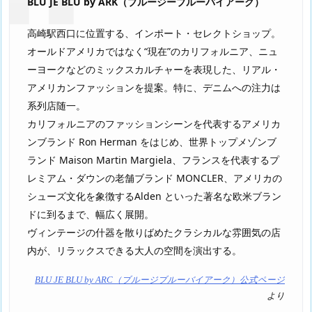
BLU JE BLU by ARK（ブルージーブルーバイアーク）
高崎駅西口に位置する、インポート・セレクトショップ。
オールドアメリカではなく“現在”のカリフォルニア、ニュ
ーヨークなどのミックスカルチャーを表現した、リアル・
アメリカンファッションを提案。特に、デニムへの注力は
系列店随一。
カリフォルニアのファッションシーンを代表するアメリカ
ンブランド Ron Herman をはじめ、世界トップメゾンブ
ランド Maison Martin Margiela、フランスを代表するプ
レミアム・ダウンの老舗ブランド MONCLER、アメリカの
シューズ文化を象徴するAlden といった著名な欧米ブラン
ドに到るまで、幅広く展開。
ヴィンテージの什器を散りばめたクラシカルな雰囲気の店
内が、リラックスできる大人の空間を演出する。
BLU JE BLU by ARC（ブルージブルーバイアーク）公式ページ
より