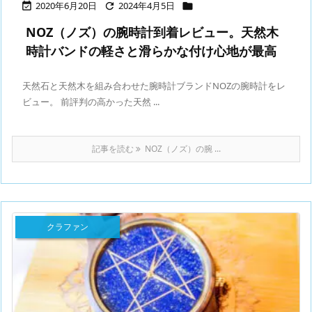
2020年6月20日
2024年4月5日



NOZ（ノズ）の腕時計到着レビュー。天然木
時計バンドの軽さと滑らかな付け心地が最高
天然石と天然木を組み合わせた腕時計ブランドNOZの腕時計をレ
ビュー。 前評判の高かった天然 ...
記事を読む
NOZ（ノズ）の腕 ...
クラファン