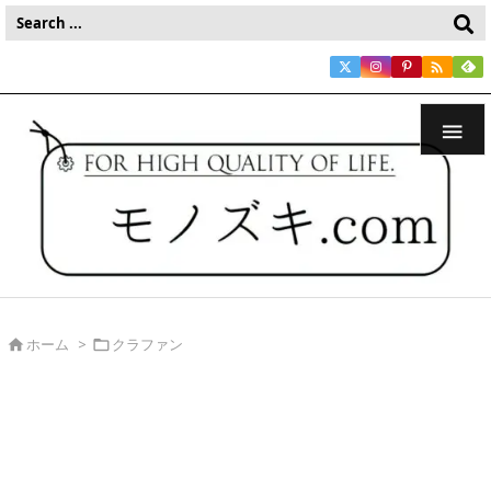


ホーム
>
クラファン

