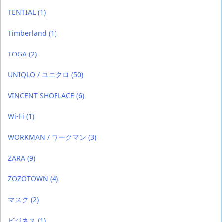
TENTIAL
(1)
Timberland
(1)
TOGA
(2)
UNIQLO / ユニクロ
(50)
VINCENT SHOELACE
(6)
Wi-Fi
(1)
WORKMAN / ワークマン
(3)
ZARA
(9)
ZOZOTOWN
(4)
マスク
(2)
ビジネス
(1)