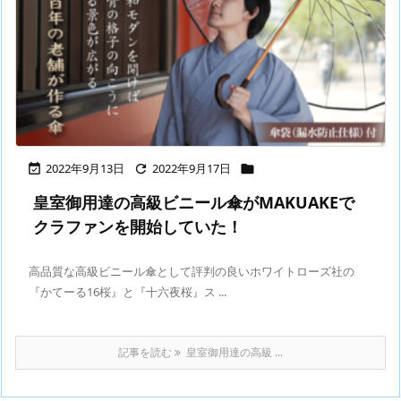
2022年9月13日
2022年9月17日



皇室御用達の高級ビニール傘がMAKUAKEで
クラファンを開始していた！
高品質な高級ビニール傘として評判の良いホワイトローズ社の
『かてーる16桜』と『十六夜桜』ス ...
記事を読む
皇室御用達の高級 ...