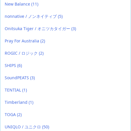
New Balance
(11)
nonnative / ノンネイティブ
(5)
Onitsuka Tiger / オニツカタイガー
(3)
Pray For Australia
(2)
ROGIC / ロジック
(2)
SHIPS
(6)
SoundPEATS
(3)
TENTIAL
(1)
Timberland
(1)
TOGA
(2)
UNIQLO / ユニクロ
(50)