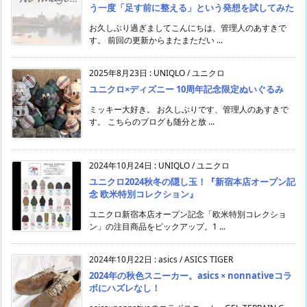
う一度「足す前に整える」という発想を試してみた
お久しぶり過ぎましてこんにちは、管理人のあすきで
す。 前回の更新からまたまただい ...
2025年8月23日
:
UNIQLO / ユニクロ
ユニクロ×ディズニー 10周年記念限定ぬいぐるみ
ミッキー大好き。 お久しぶりです、管理人のあすきで
す。 こちらのブログも随分と放 ...
2024年10月24日
:
UNIQLO / ユニクロ
ユニクロ2024秋冬の隠し玉！『新宿本店オープン記
念 欧米特別コレクション』
ユニクロ新宿本店オープン記念「欧米特別コレクショ
ン」の注目商品をピックアップ。1 ...
2024年10月22日
:
asics / ASICS TIGER
2024年の秋色スニーカー。asics × nonnativeコラ
ボにハズレなし！