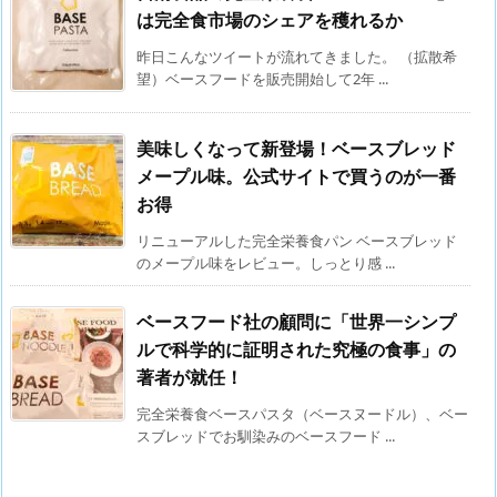
は完全食市場のシェアを穫れるか
昨日こんなツイートが流れてきました。 （拡散希
望）ベースフードを販売開始して2年 ...
美味しくなって新登場！ベースブレッド
メープル味。公式サイトで買うのが一番
お得
リニューアルした完全栄養食パン ベースブレッド
のメープル味をレビュー。しっとり感 ...
ベースフード社の顧問に「世界一シンプ
ルで科学的に証明された究極の食事」の
著者が就任！
完全栄養食ベースパスタ（ベースヌードル）、ベー
スブレッドでお馴染みのベースフード ...