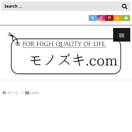


ホーム
>
Levis

