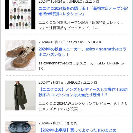
2024年10月24日
:
UNIQLO / ユニクロ
ユニクロ2024秋冬の隠し玉！『新宿本店オープン記
念 欧米特別コレクション』
ユニクロ新宿本店オープン記念「欧米特別コレクショ
ン」の注目商品をピックアップ。1 ...
2024年10月22日
:
asics / ASICS TIGER
2024年の秋色スニーカー。asics × nonnativeコラ
ボにハズレなし！
asics×nonnativeのコラボスニーカーGEL-TERRAIN G-
TX ...
2024年8月31日
:
UNIQLO / ユニクロ
【ユニクロ:C】メンズもレディースも大豊作！2024
秋冬のコレクションは大当たり続出！？
ユニクロ:C 2024AWコレクションプレビュー。久しぶり
にメンズアイテムが充実 ...
2024年7月21日
:
まとめ
【2024年上半期】買ってよかったものまとめ