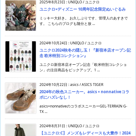
2025年8月23日
:
UNIQLO / ユニクロ
ユニクロ×ディズニー 10周年記念限定ぬいぐるみ
ミッキー大好き。 お久しぶりです、管理人のあすきで
す。 こちらのブログも随分と放 ...
2024年10月24日
:
UNIQLO / ユニクロ
ユニクロ2024秋冬の隠し玉！『新宿本店オープン記
念 欧米特別コレクション』
ユニクロ新宿本店オープン記念「欧米特別コレクショ
ン」の注目商品をピックアップ。1 ...
2024年10月22日
:
asics / ASICS TIGER
2024年の秋色スニーカー。asics × nonnativeコラ
ボにハズレなし！
asics×nonnativeのコラボスニーカーGEL-TERRAIN G-
TX ...
2024年8月31日
:
UNIQLO / ユニクロ
【ユニクロ:C】メンズもレディースも大豊作！2024