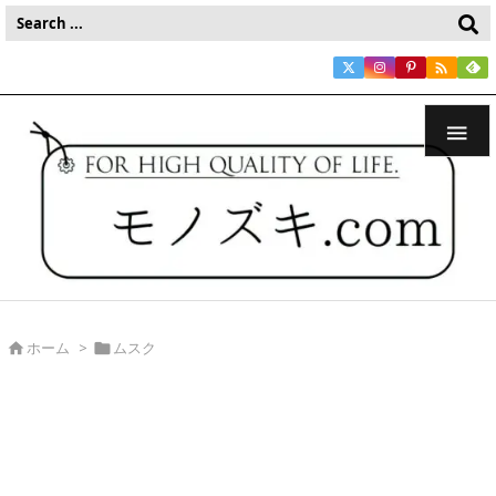


ホーム
>
ムスク

