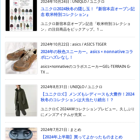
2024年10月24日
:
UNIQLO / ユニクロ
ユニクロ2024秋冬の隠し玉！『新宿本店オープン記
念 欧米特別コレクション』
ユニクロ新宿本店オープン記念「欧米特別コレクショ
ン」の注目商品をピックアップ。1 ...
2024年10月22日
:
asics / ASICS TIGER
2024年の秋色スニーカー。asics × nonnativeコラ
ボにハズレなし！
asics×nonnativeのコラボスニーカーGEL-TERRAIN G-
TX ...
2024年8月31日
:
UNIQLO / ユニクロ
【ユニクロ:C】メンズもレディースも大豊作！2024
秋冬のコレクションは大当たり続出！？
ユニクロ:C 2024AWコレクションプレビュー。久しぶり
にメンズアイテムが充実 ...
2024年7月21日
:
まとめ
【2024年上半期】買ってよかったものまとめ