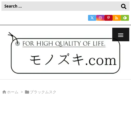


ホーム
>
ブラックムスク

