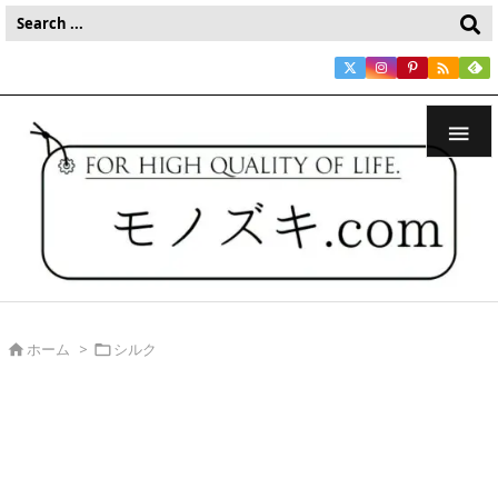


ホーム
>
シルク

